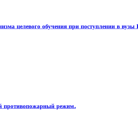
изма целевого обучения при поступлении в вузы 
ый противопожарный режим.