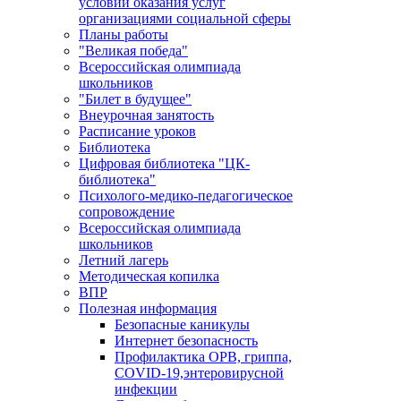
условий оказания услуг
организациями социальной сферы
Планы работы
"Великая победа"
Всероссийская олимпиада
школьников
"Билет в будущее"
Внеурочная занятость
Расписание уроков
Библиотека
Цифровая библиотека "ЦК-
библиотека"
Психолого-медико-педагогическое
сопровождение
Всероссийская олимпиада
школьников
Летний лагерь
Методическая копилка
ВПР
Полезная информация
Безопасные каникулы
Интернет безопасность
Профилактика ОРВ, гриппа,
COVID-19,энтеровирусной
инфекции