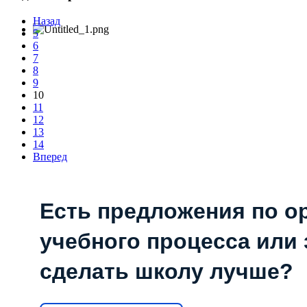
Назад
5
6
7
8
9
10
11
12
13
14
Вперед
Есть предложения по о
учебного процесса или з
сделать школу лучше?