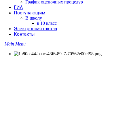
График оценочных процедур
ГИА
Поступающим
В школу
в 10 класс
Электронная школа
Контакты
Main Menu