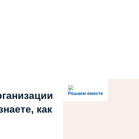
рганизации
Решаем вместе
наете, как