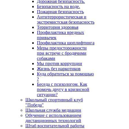
Дорожная безопасность.
Безопасность на воде.
Пожарная безопасность
Антитеррористическая и
экстремистская безопасность
Территория здоровья
Профилактика вредных
привычек
Профилактика шоплифтинга
Меры предосторожности
при встрече с бродячими
собаками
Мы против коррупции
Жизнь без наркотиков
Куда обратиться за помощью
?
Беседа с психологом. Как
помочь другу в кризисной
ситуации?
Школьный спортивный клуб
"Победа"
Школьная служба медиации
Обучение с использованием
дистанционных технологий
Штаб воспитательной работы