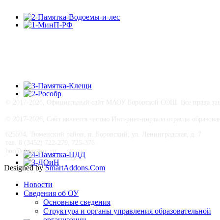
©
2017-
2026, Официальный сайт МАОУ Боровской СОШ. Все права защ
© 2017-
2026, Сайт является частью Интернет-портала отрасли образо
625504, Тюменский район, п. Боровский, ул. Ленинградская, д. 7
тел. 8 (3452) 722-279, 725-376
bor@obraz-tmr.ru
Designed by
SmartAddons.Com
Новости
Сведения об ОУ
Основные сведения
Структура и органы управления образовательной
организации