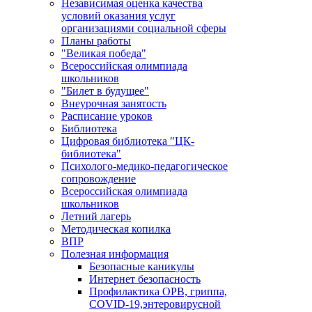
Независимая оценка качества
условий оказания услуг
организациями социальной сферы
Планы работы
"Великая победа"
Всероссийская олимпиада
школьников
"Билет в будущее"
Внеурочная занятость
Расписание уроков
Библиотека
Цифровая библиотека "ЦК-
библиотека"
Психолого-медико-педагогическое
сопровождение
Всероссийская олимпиада
школьников
Летний лагерь
Методическая копилка
ВПР
Полезная информация
Безопасные каникулы
Интернет безопасность
Профилактика ОРВ, гриппа,
COVID-19,энтеровирусной