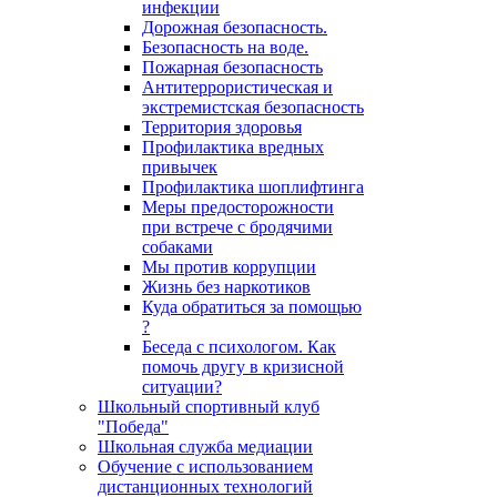
инфекции
Дорожная безопасность.
Безопасность на воде.
Пожарная безопасность
Антитеррористическая и
экстремистская безопасность
Территория здоровья
Профилактика вредных
привычек
Профилактика шоплифтинга
Меры предосторожности
при встрече с бродячими
собаками
Мы против коррупции
Жизнь без наркотиков
Куда обратиться за помощью
?
Беседа с психологом. Как
помочь другу в кризисной
ситуации?
Школьный спортивный клуб
"Победа"
Школьная служба медиации
Обучение с использованием
дистанционных технологий