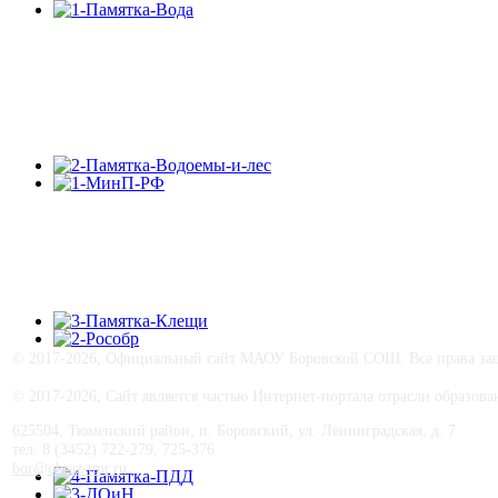
©
2017-
2026, Официальный сайт МАОУ Боровской СОШ. Все права защ
© 2017-
2026, Сайт является частью Интернет-портала отрасли образо
625504, Тюменский район, п. Боровский, ул. Ленинградская, д. 7
тел. 8 (3452) 722-279, 725-376
bor@obraz-tmr.ru