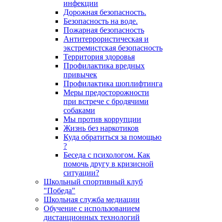
инфекции
Дорожная безопасность.
Безопасность на воде.
Пожарная безопасность
Антитеррористическая и
экстремистская безопасность
Территория здоровья
Профилактика вредных
привычек
Профилактика шоплифтинга
Меры предосторожности
при встрече с бродячими
собаками
Мы против коррупции
Жизнь без наркотиков
Куда обратиться за помощью
?
Беседа с психологом. Как
помочь другу в кризисной
ситуации?
Школьный спортивный клуб
"Победа"
Школьная служба медиации
Обучение с использованием
дистанционных технологий