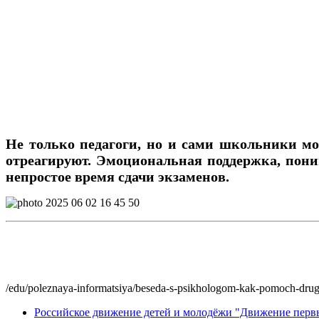
Не только педагоги, но и
сами
школьники могу
отреагируют. Эмоциональная поддержка, пони
непростое время сдачи экзаменов.
/edu/poleznaya-informatsiya/beseda-s-psikhologom-kak-pomoch-drugu-
Российское движение детей и молодёжи "Движение перв