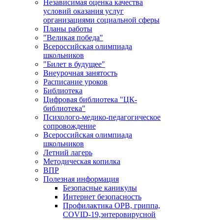
Независимая оценка качества
условий оказания услуг
организациями социальной сферы
Планы работы
"Великая победа"
Всероссийская олимпиада
школьников
"Билет в будущее"
Внеурочная занятость
Расписание уроков
Библиотека
Цифровая библиотека "ЦК-
библиотека"
Психолого-медико-педагогическое
сопровождение
Всероссийская олимпиада
школьников
Летний лагерь
Методическая копилка
ВПР
Полезная информация
Безопасные каникулы
Интернет безопасность
Профилактика ОРВ, гриппа,
COVID-19,энтеровирусной