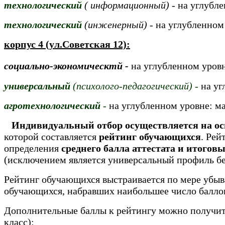
технологический
( информационный) -
на углубле
технологический
(инженерный) -
на углубленном
корпус 4 (ул.Советская 12):
социально-экономическтй -
на углубленном уровн
универсальный
(психолого-педагогический) -
на уг
агротехнологический
-
на углубленном уровне: ма
Индивидуальный отбор осуществляется
на о
которой составляется
рейтинг обучающихся
. Рей
определения
среднего балла аттестата и
итоговы
(исключением является универсальный профиль бе
Рейтинг обучающихся выстраивается по мере убыв
обучающихся, набравших наибольшее число баллов
Дополнительные баллы к рейтингу можно получить
класс):