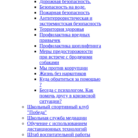
Дорожная безопасность.
Безопасность на воде.
Пожарная безопасность
Антитеррористическая и
экстремистская безопасность
Территория здоровья
Профилактика вредных
привычек
Профилактика шоплифтинга
Меры предосторожности
при встрече с бродячими
собаками
Мы против коррупции
Жизнь без наркотиков
Куда обратиться за помощью
?
Беседа с психологом. Как
помочь другу в кризисной
ситуации?
Школьный спортивный клуб
"Победа"
Школьная служба медиации
Обучение с использованием
дистанционных технологий
Штаб воспитательной работы