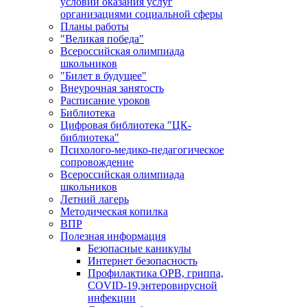
условий оказания услуг
организациями социальной сферы
Планы работы
"Великая победа"
Всероссийская олимпиада
школьников
"Билет в будущее"
Внеурочная занятость
Расписание уроков
Библиотека
Цифровая библиотека "ЦК-
библиотека"
Психолого-медико-педагогическое
сопровождение
Всероссийская олимпиада
школьников
Летний лагерь
Методическая копилка
ВПР
Полезная информация
Безопасные каникулы
Интернет безопасность
Профилактика ОРВ, гриппа,
COVID-19,энтеровирусной
инфекции