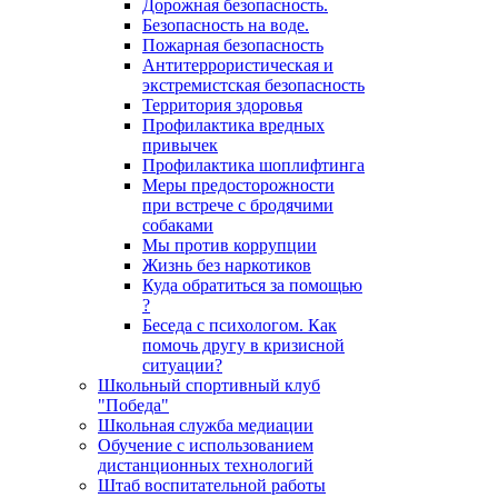
Дорожная безопасность.
Безопасность на воде.
Пожарная безопасность
Антитеррористическая и
экстремистская безопасность
Территория здоровья
Профилактика вредных
привычек
Профилактика шоплифтинга
Меры предосторожности
при встрече с бродячими
собаками
Мы против коррупции
Жизнь без наркотиков
Куда обратиться за помощью
?
Беседа с психологом. Как
помочь другу в кризисной
ситуации?
Школьный спортивный клуб
"Победа"
Школьная служба медиации
Обучение с использованием
дистанционных технологий
Штаб воспитательной работы