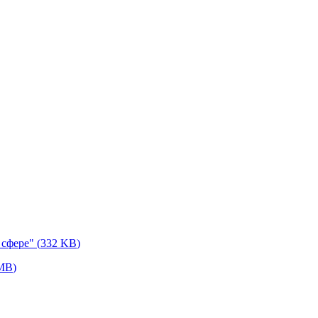
 сфере"
(
332 KB
)
 MB
)