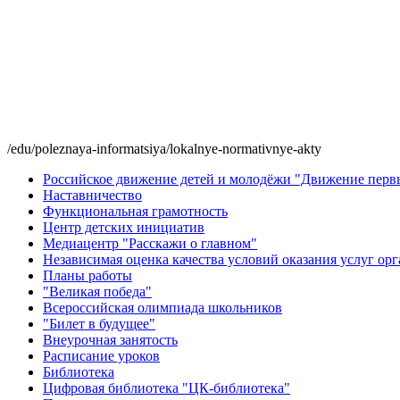
/edu/poleznaya-informatsiya/lokalnye-normativnye-akty
Российское движение детей и молодёжи "Движение перв
Наставничество
Функциональная грамотность
Центр детских инициатив
Медиацентр "Расскажи о главном"
Независимая оценка качества условий оказания услуг о
Планы работы
"Великая победа"
Всероссийская олимпиада школьников
"Билет в будущее"
Внеурочная занятость
Расписание уроков
Библиотека
Цифровая библиотека "ЦК-библиотека"