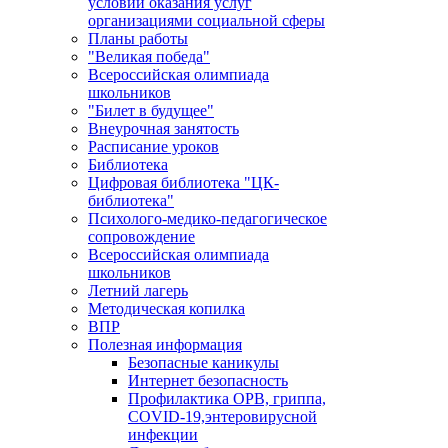
условий оказания услуг
организациями социальной сферы
Планы работы
"Великая победа"
Всероссийская олимпиада
школьников
"Билет в будущее"
Внеурочная занятость
Расписание уроков
Библиотека
Цифровая библиотека "ЦК-
библиотека"
Психолого-медико-педагогическое
сопровождение
Всероссийская олимпиада
школьников
Летний лагерь
Методическая копилка
ВПР
Полезная информация
Безопасные каникулы
Интернет безопасность
Профилактика ОРВ, гриппа,
COVID-19,энтеровирусной
инфекции