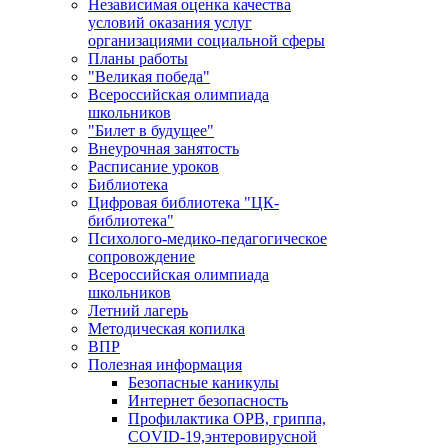
Независимая оценка качества
условий оказания услуг
организациями социальной сферы
Планы работы
"Великая победа"
Всероссийская олимпиада
школьников
"Билет в будущее"
Внеурочная занятость
Расписание уроков
Библиотека
Цифровая библиотека "ЦК-
библиотека"
Психолого-медико-педагогическое
сопровождение
Всероссийская олимпиада
школьников
Летний лагерь
Методическая копилка
ВПР
Полезная информация
Безопасные каникулы
Интернет безопасность
Профилактика ОРВ, гриппа,
COVID-19,энтеровирусной