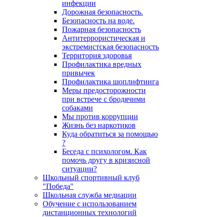
инфекции
Дорожная безопасность.
Безопасность на воде.
Пожарная безопасность
Антитеррористическая и
экстремистская безопасность
Территория здоровья
Профилактика вредных
привычек
Профилактика шоплифтинга
Меры предосторожности
при встрече с бродячими
собаками
Мы против коррупции
Жизнь без наркотиков
Куда обратиться за помощью
?
Беседа с психологом. Как
помочь другу в кризисной
ситуации?
Школьный спортивный клуб
"Победа"
Школьная служба медиации
Обучение с использованием
дистанционных технологий