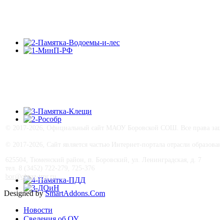
©
2017-
2026, Официальный сайт МАОУ Боровской СОШ. Все права защ
© 2017-
2026, Сайт является частью Интернет-портала отрасли образо
625504, Тюменский район, п. Боровский, ул. Ленинградская, д. 7
тел. 8 (3452) 722-279, 725-376
bor@obraz-tmr.ru
Designed by
SmartAddons.Com
Новости
Сведения об ОУ