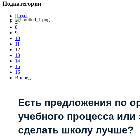
Подкатегории
Назад
7
8
9
10
11
12
13
14
15
16
Вперед
Есть предложения по о
учебного процесса или з
сделать школу лучше?