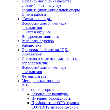
Независимая оценка качества
условий оказания услуг
организациями социальной сферы
Планы работы
"Великая победа"
Всероссийская олимпиада
школьников
"Билет в будущее"
Внеурочная занятость
Расписание уроков
Библиотека
Цифровая библиотека "ЦК-
библиотека"
Психолого-медико-педагогическое
сопровождение
Всероссийская олимпиада
школьников
Летний лагерь
Методическая копилка
ВПР
Полезная информация
Безопасные каникулы
Интернет безопасность
Профилактика ОРВ, гриппа,
COVID-19,энтеровирусной