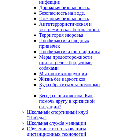
инфекции
Дорожная безопасность.
Безопасность на воде.
Пожарная безопасность
Антитеррористическая и
экстремистская безопасность
Территория здоровья
Профилактика вредных
привычек
Профилактика шоплифтинга
Меры предосторожности
при встрече с бродячими
собаками
Мы против коррупции
Жизнь без наркотиков
Куда обратиться за помощью
?
Беседа с психологом. Как
помочь другу в кризисной
ситуации?
Школьный спортивный клуб
"Победа"
Школьная служба медиации
Обучение с использованием
дистанционных технологий