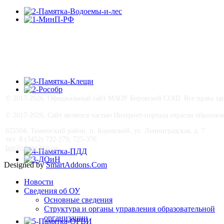
©
2017-
2026, Официальный сайт МАОУ Боровской СОШ. Все права защ
© 2017-
2026, Сайт является частью Интернет-портала отрасли образо
625504, Тюменский район, п. Боровский, ул. Ленинградская, д. 7
тел. 8 (3452) 722-279, 725-376
bor@obraz-tmr.ru
Designed by
SmartAddons.Com
Новости
Сведения об ОУ
Основные сведения
Структура и органы управления образовательной
организации