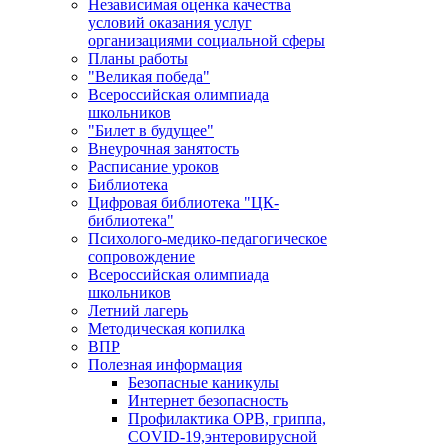
Независимая оценка качества
условий оказания услуг
организациями социальной сферы
Планы работы
"Великая победа"
Всероссийская олимпиада
школьников
"Билет в будущее"
Внеурочная занятость
Расписание уроков
Библиотека
Цифровая библиотека "ЦК-
библиотека"
Психолого-медико-педагогическое
сопровождение
Всероссийская олимпиада
школьников
Летний лагерь
Методическая копилка
ВПР
Полезная информация
Безопасные каникулы
Интернет безопасность
Профилактика ОРВ, гриппа,
COVID-19,энтеровирусной