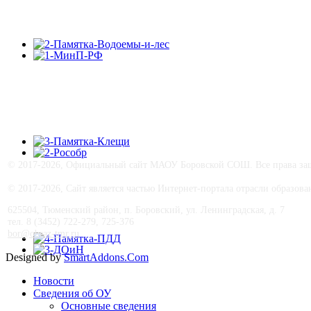
©
2017-
2026, Официальный сайт МАОУ Боровской СОШ. Все права защ
© 2017-
2026, Сайт является частью Интернет-портала отрасли образо
625504, Тюменский район, п. Боровский, ул. Ленинградская, д. 7
тел. 8 (3452) 722-279, 725-376
bor@obraz-tmr.ru
Designed by
SmartAddons.Com
Новости
Сведения об ОУ
Основные сведения