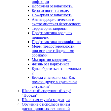
инфекции
Дорожная безопасность.
Безопасность на воде.
Пожарная безопасность
Антитеррористическая и
экстремистская безопасность
Территория здоровья
Профилактика вредных
привычек
Профилактика шоплифтинга
Меры предосторожности
при встрече с бродячими
собаками
Мы против коррупции
Жизнь без наркотиков
Куда обратиться за помощью
?
Беседа с психологом. Как
помочь другу в кризисной
ситуации?
Школьный спортивный клуб
"Победа"
Школьная служба медиации
Обучение с использованием
дистанционных технологий