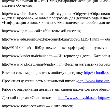
http://maro.newmail.ru – сайт Международной ассоциации «Ра
системе обучения.
http://www.obruch.msk.ru — сайт журнала «Обруч» («Образован
«Дети и здоровье», «Новые программы для детского сада и на
«Информация о новых книгах», «Методические пособия для пед
http://www.ug.ru — сайт «Учительской газеты»;
http://www.edu.ru/info/text/goscom/dokum/doc98/1235-1.html —
http://9151394.ru/?r=lib&p=rusyaz — вся орфография и пунктуац
http://www.kinder.ru/default.htm — Интернет для детей. Каталог 
http://www.krs.fio.ru/learn/6/index.htm -Веселая математика Куба
Внеклассные мероприятия к любому празднику
http://schoolless
Проектная деятельность в начальной школе -
http://www.lotos.dt
Работа с одаренными детьми в начальной школе Сетевое объе
Детский портал «Солнышко» —
http://www.solnyshko.ee;
http://
http://www.solnet.ee/skazki — книга сказок;