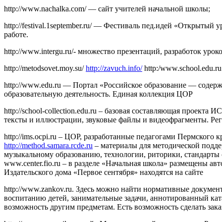
http://www.nachalka.com/ — сайт учителей начальной школы;
http://festival.1september.ru/ — Фестиваль пед.идей «Открытый
работе.
http://www.intergu.ru/- множество презентаций, разработок ур
http://metodsovet.moy.su/
http://zavuch.info/
http:/www.school.edu.r
http://www.edu.ru — Портал «Российское образование — содер
образовательную деятельность. Единая коллекция ЦОР
http://school-collection.edu.ru – базовая составляющая проек
тексты и иллюстрации, звуковые файлы и видеофрагменты. Ре
http://ims.ocpi.ru – ЦОР, разработанные педагогами Пермског
http://method.samara.rcde.ru
– материалы для методической подде
музыкальному образованию, технологии, риторики, стандарты
www.center.fio.ru – в разделе «Начальная школа» размещены а
Издательского дома «Первое сентября» находятся на сайте
http://www.zankov.ru. Здесь можно найти нормативные докуме
воспитанию детей, занимательные задачи, аннотированный ката
возможность другим предметам. Есть возможность сделать зака