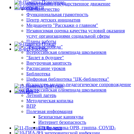
общественно-государственное движение
Наставничество
Функциональная грамотность
Центр детских инициатив
Медиацентр "Расскажи о главном"
Независимая оценка качества условий оказания
услуг организациями социальной сферы
Планы работы
"Великая победа"
Всероссийская олимпиада школьников
"Билет в будущее"
Внеурочная занятость
Расписание уроков
Библиотека
Цифровая библиотека "ЦК-библиотека"
Психолого-медико-педагогическое сопровождение
Всероссийская олимпиада школьников
Летний лагерь
Методическая копилка
ВПР
Полезная информация
Безопасные каникулы
Интернет безопасность
Профилактика ОРВ, гриппа, COVID-
19,энтеровирусной инфекции