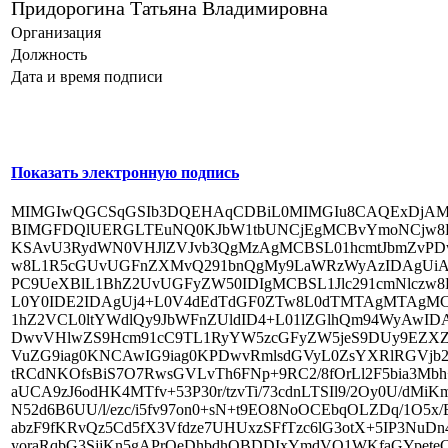
Придорогина Татьяна Владимировна
Организация
Должность
Дата и время подписи
Показать электронную подпись
MIMGIwQGCSqGSIb3DQEHAqCDBiL0MIMGIu8CAQExDjAMBggqhQMHAQECAgUAMIMGFEkGCSqGSIb3DQEHAaCDBhQ5BIMGFDQlUERGLTEuNQ0KJbW1tbUNCjEgMCBvYmoNCjw8L1R5cGUvQ2F0YWxvZy9QYWdlcyAyIDAgUi9MYW5nKHJ1LVJVKSAvU3RydWN0VHJlZVJvb3QgMzAgMCBSL01hcmtJbmZvPDwvTWFya2VkIHRydWU+Pj4+DQplbmRvYmoNCjIgMCBvYmoNCjw8L1R5cGUvUGFnZXMvQ291bnQgMy9LaWRzWyAzIDAgUiAyMSAwIFIgMjcgMCBSXSA+Pg0KZW5kb2JqDQozIDAgb2JqDQo8PC9UeXBlL1BhZ2UvUGFyZW50IDIgMCBSL1Jlc291cmNlczw8L0ZvbnQ8PC9GMSA1IDAgUi9GMiAxMiAwIFIvRjMgMTQgMCBSL0Y0IDE2IDAgUj4+L0V4dEdTdGF0ZTw8L0dTMTAgMTAgMCBSL0dTMTEgMTEgMCBSPj4vUHJvY1NldFsvUERGL1RleHQvSW1hZ2VCL0ltYWdlQy9JbWFnZUldID4+L01lZGlhQm94WyAwIDAgNTk1LjMyIDg0MS45Ml0gL0NvbnRlbnRzIDQgMCBSL0dyb3VwPDwvVHlwZS9Hcm91cC9TL1RyYW5zcGFyZW5jeS9DUy9EZXZpY2VSR0I+Pi9UYWJzL1MvU3RydWN0UGFyZW50cyAwPj4NCmVuZG9iag0KNCAwIG9iag0KPDwvRmlsdGVyL0ZsYXRlRGVjb2RlL0xlbmd0aCAxNjcyPj4NCnN0cmVhbQ0KeJzlW9+L4zYQfg/kf9DjtRCdNKOfsBiS7O7RwsGVLvTh6FNp+9RC2/8fOrLl2F5bia3Mbh+aI+vYsTKfZr4ZzYx84uMX8fDw8fP5u0ehmkacHs/ir/0uWKmVEc5EaUCA9zJ6odHK4MTfv+53P30r/tzvTi/73cdnLTSIl9/2Oy0U/dMiKmlpsPdGohMvf9BNn37USvz+z35Hf7tTnU8/7XdfHxSYSO8jvYHeXoFN52d6B6UU/l/ezc/i5fv97on0+sN+t9EO8NoOCEbqOLZDq/1O5x/ENxNh4unzWYgRGzQzG2yQ5jUIMrzzzcHQ0R4bOiQ9gIv50nPTHp7abzF9fKRvQz5Cd5fX3Vfdze7UHUxzSFfTzc6lG3otX+5IP3NuDn409pw+8tsBIEhnlzVw0wzAbAYD0i7ZwTgFmBwwtOo0j4PG8JQVebyoraRqbG3SjjKn5gAPrQeDhbdhOBDDIxYmdVO1WKfaGYpeteCkvwXibjNiWVZvhDO/orXy0ofCFDVIhZICN/DOVTtdFJpI9jwNFz09kxu3RyKma3XSaJWOtrs/nHI8YOYigvRYUFG4SzMLskJZlrjy4oWBQFO264g/8z7D7H1apdtLyuCduNZG2qLIGxO3w8TRoVT+AoIYBHa99h2tJ764vN8w/BbRM880Gsuiu9Wjzd7w3CQPxOeU3OXlQHXLBT6l691a49tl5x6EM+WYaNJ9lbmPYzbR8sr/HhYqZV3jmJkTqX4h7zIxcDpfnqRQlI018WE06DikT30icB7SBXvMycCQXZhpdrE2E77LDjYo6UJlBuaZyVBIVt6DDaXkD4eceEjy2gzPlTO8K1neG1sTVBpVmfUFZnPS4hfgvzHnoujrWeB9QRV8v94vTJnWxJwGck83mD4PnIkVByWVCeLllzTxcHqDSccodUH61w9xnvPex22tr0g78CrWakqCzBXFgsmKTe6NT8xuTLcrV3SgG24cmd2Yipi44MW81kVKR8rCbjVkFO+UXfRJ/1vKh9UvZqfwVlooAr6lN82kNxOCBCdcIBddhYIE+ij9UGYkh3MwFziBO+r4vBqNMckvwqVVMUwAT2ucG4gXQANSlYMpqEcBVkYoQcY55GtjC/rt4VJxa1f0Ue6RFNZLGukFA/ltzBKBnBjxul5GNe50LAkm4q1EiwQX4za0ExijipOCenqF4NOv22glgghGLwHBGRAdaYkXjmZuKvzQ8cKwMUhXAcMzwwimpgugAzMMr6uCY2SGYb0E3N7lVswwDGXIFTA0MwyI0lXAAGYYtOyEChjIBAMCpXhWWJUaxSsi+xZhZi4sloXlnca2QLL5qJrRZlPajsLc3xi2lZaKivsMY03KQ9ZpZG4YU2eYua4sRfKc2CzpyoWhxT7aZLNPfacobcUN22n5Y1ad1xPFLm3MXXbk7GhHLnaDDu01Og9vaAaauC3N/05izoVF/Z7CzHphc4JVZgwzgmn0qZw1qe5ZdEbXseJx7nleTc8vHDx2vutd3tbxA6MGMna9ymPuY2UWXXaC/ISE7Tks/0R76dSR0mOjx4xuv0odsxEwPXTP2vNztwfVD2lxX8WcVJE95/LDebBqtB173zxi6VZxkd9RLKXX3hTseJtOlZnfnE6pEySMUwuratfGzHYelDfqZU7jT6YCtueTJwOOi8Gu13Ov9vHAjiTtD45IcrB8LBnEZS5CJ2YST9M4y298Y51EU1A7d+AyNq4XNmcaV3IPlDIZK4xxKzKnu5dhHcrCUpQ8d/HJd7snKWQRVezY+eer6+u44oYwC9fDrJtE2evRasxqHFHRX67z05HKZuNXmmbOEOa6yyBWpXDMdZehQ8VCj8x1l1G2ZoFA5rorpVoV0QOZ6y70voaiyFV39TAcFRvrOpYTGJVVRhGGVRIqYDB3rxBdqnk2w2DuXqVnZ1wFDObuFaogQwUM5igKNKqGosxRFIKuoahhjqK0fEq7PW4Y5igKFtNTZpthMEdRwJge8twMgzmKAjipK2AwR9G87bAZBnMU1TFUUZQ5inYF4WYUzEFUe1Wxn2uYY6i2fuW+5AQFcwjVBuV2XljmCKoh3t4rm6NgDqCaisjt7LTM8VMrXcFOWxk+Zw+ZQFDp0dq0h2kWH0U83lUeLshz1+QprS+PP6bP+X84rHr+rX/m8b6Cdr6/awmxLSC+bajKBWYOQ/mUg6UWH8xhgLqr5zGX1pGzJG3+WNV90lBfkbak4n8BW4J15w0KZW5kc3RyZWFtDQplbmRvYmoNCjUgMCBvYmoNCjw8L1R5cGUvRm9udC9TdWJ0eXBlL1R5cGUwL0Jhc2VGb250L1RpbWVzIzIwTmV3IzIwUm9tYW4vRW5jb2RpbmcvSWRlbnRpdHktSC9EZXNjZW5kYW50Rm9udHMgNiAwIFIvVG9Vbmljb2RlIDE1MCAwIFI+Pg0KZW5kb2JqDQo2IDAgb2JqDQpbIDcgMCBSXSANCmVuZG9iag0KNyAwIG9iag0KPDwvQmFzZUZvbnQvVGltZXMjMjBOZXcjMjBSb21hbi9TdWJ0eXBlL0NJREZvbnRUeXBlMi9UeXBlL0ZvbnQvQ0lEVG9HSURNYXAvSWRlbnRpdHkvRFcgMTAwMC9DSURTeXN0ZW1JbmZvIDggMCBSL0ZvbnREZXNjcmlwdG9yIDkgMCBSL1cgMTUyIDAgUj4+DQplbmRvYmoNCjggMCBvYmoNCjw8L09yZGVyaW5nKElkZW50aXR5KSAvUmVnaXN0cnkoQWRvYmUpIC9TdXBwbGVtZW50IDA+Pg0KZW5kb2JqDQo5IDAgb2JqDQo8PC9UeXBlL0ZvbnREZXNjcmlwdG9yL0ZvbnROYW1lL1RpbWVzIzIwTmV3IzIwUm9tYW4vRmxhZ3MgMzIvSXRhbGljQW5nbGUgMC9Bc2NlbnQgODkxL0Rlc2NlbnQgLTIxNi9DYXBIZWlnaHQgNjkzL0F2Z1dpZHRoIDQwMS9NYXhXaWR0aCAyNjE0L0ZvbnRXZWlnaHQgNDAwL1hIZWlnaHQgMjUwL0xlYWRpbmcgNDIvU3RlbVYgNDAvRm9udEJCb3hbIC01NjggLTIxNiAyMDQ2IDY5M10gL0ZvbnRGaWxlMiAxNTEgMCBSPj4NCmVuZG9iag0KMTAgMCBvYmoNCjw8L1R5cGUvRXh0R1N0YXRlL0JNL05vcm1hbC9jYSAxPj4NCmVuZG9iag0KMTEgMCBvYmoNCjw8L1R5cGUvRXh0R1N0YXRlL0JNL05vcm1hbC9DQSAxPj4NCmVuZG9iag0KMTIgMCBvYmoNCjw8L1R5cGUvRm9udC9TdWJ0eXBlL1RydWVUeXBlL05hbWUvRjIvQmFzZUZvbnQvVGltZXMjMjBOZXcjMjBSb21hbi9FbmNvZGluZy9XaW5BbnNpRW5jb2RpbmcvRm9udERlc2NyaXB0b3IgMTMgMCBSL0ZpcnN0Q2hhciAzMi9MYXN0Q2hhciA1Ny9XaWR0aHMgMTUzIDAgUj4+DQplbmRvYmoNCjEzIDAgb2JqDQo8PC9UeXBlL0ZvbnREZXNjcmlwdG9yL0ZvbnROYW1lL1RpbWVzIzIwTmV3IzIwUm9tYW4vRmxhZ3MgMzIvSXRhbGljQW5nbGUgMC9Bc2NlbnQgODkxL0Rlc2NlbnQgLTIxNi9DYXBIZWlnaHQgNjkzL0F2Z1dpZHRoIDQwMS9NYXhXaWR0aCAyNjE0L0ZvbnRXZWlnaHQgNDAwL1hIZWlnaHQgMjUwL0xlYWRpbmcgNDIvU3RlbVYgNDAvRm9udEJCb3hbIC01NjggLTIxNiAyMDQ2IDY5M10gPj4NCmVuZG9iag0KMTQgMCBvYmoNCjw8L1R5cGUvRm9udC9TdWJ0eXBlL1RydWVUeXBlL05hbWUvRjMvQmFzZUZvbnQvVGltZXMjMjBOZXcjMjBSb21hbixCb2xkL0VuY29kaW5nL1dpbkFuc2lFbmNvZGluZy9Gb250RGVzY3JpcHRvciAxNSAwIFIvRmlyc3RDaGFyIDMyL0xhc3RDaGFyIDUxL1dpZHRocyAxNTcgMCBSPj4NCmVuZG9iag0KMTUgMCBvYm