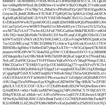
TUc64cwYgA0Guk3GoiAG1TES9YjUSLZkZpkl2tyfQED0zBwaXiiC644iSFqOGVQIOmUGQW6JvcXBB9DBo3gHthwY6rI6rrD4f7y8qnXxXTb++vW5Gd3pm/67KN83lADocSyPONzpnyF5vTXLNTkB/HsjVPp1eF4eqpzZSqg5mbfPrVHD4jmanrwW9G0PvW7G5b4nNiLjyNW+COElbnw0AVO+Gy3iR8t0KtnPx7Ds6AXq2fPmG48LJKnXiQzUPSgHUwP3uyBMTvuY2SmYtWzH5hkqmJkx1ioU0RcMoKWRrTk0JIFdtQKaCmjpQOxTNsskEhkZ1HZsJUC5RzhlkcRpTx5kjQwh6Vw/KiB+7eN8aa8IZuDA92Pdh/rPtHNeLofCZutS9CQciuyTYvFFDmsxYqKnNVicxV5thajFNmqxT2KLGtxBPSMFm9R5FlaHD2FeCIhz541y2azUtlMJhyWebcnRpkx+E4MqrF8bCD2aOxY7ESMjVUp1QyJ3X3d49202g275+qxliXFviJVfGTe1b+XjMXi6SFcACEODp2uDA51kFKIaZ6G/tVwd862ELYPEeUaKyM1ObsDIehAf6QxR8shAqYEhppZ14+uzjqbslIZXuZBGf1gXBmIgaFfwrymk3EIND6ckWMRLQ3guE/Bd86YaH+35YuHwF3U+jqrauTz1ByCqjqr0pjPTz6XX5oMTm4jHzVNHs4vS0q1T6i5aA6Q9v0d3LxGC7olHSGs85oz/3hdbaVJ3Qh/NLX6whp9w0W7IewhNsf+B8JenmKInvrAKUEH4AOOYF3aWe9sYPKcexacleuV1sI10jdyG6QH4MO5V6Q3pQ/gR1JdnYRUNJufl6dbpdZ8t0T78ykpmadZyZIPBGgD1KO1maA9UJJagi35cnNP8xqwEayXNgRvzG8DW6W78g+BB/K7wZP5R5v3Nb8aeEkab/594A3pWPNE4E/Sn4Inmj8Gnwb+K6/PhwsC83IrYW/g8tzXA7cEX5CO5F+XXs+/J72Xd9S4mKrIIS2WVeQ0wRmvxWvsTFPklBYPSFIMQC+QggAGJQl7BrPzOW9eCuRzErKm6NoDoWAwQAk8D0A+n0rz+SuRcxnMZWOqqj2q7dPGtWPaCY3VHjGbYTOk8CnqRKfqdGFe1YSRh+0eRt5irP3woAPpnCmEPgK8cwDEHvn5kDHqJTKQLuCxMoh+wCAJFcs50Wsvw1ojliTJVZJEdwnwUilQPXtsLFAK5L2lWiKNLL0QsyLTDqUcLQT9FLKkYYRkU+hHfrBef86FSF9wIQwMZhKJ0SCG6OcBmkTwhLCGUN8XPob0vMnTsr4kP5XOX57wex2LliIP6yR8Fw7nrkj4w/qS3OR4/oq4f/KvzE1n1t+uNOh6UR2i169MR1L6Z28xZPXMtvMfbPvsXuQnz0d85xZSdSSD3xJcNj3gforbbd0tMjfDDdwWeA/HdPF1aUD70qwgdeC37ShE8GmVztMmbaEXRLDFDJVb1IgZoSKuDvyGHuUUFIESFoSnKQpmKIvFQeNjPLiQ62+GMs7ph5KepMPuygAZShno5dDIb0Ej0VqXgUEKNW7elwEBBjUXol+YpaAJlJ8BiIpMjPYDmvUR1skK5xP6UAXIR9FwO6M1gB6riyT03S4xlaQmIA/vnNo49dHUB1N3/v5n/3Xgm1u/9439P/tk6zcR61g79drUK1Nr4PdgB+x69ZkFW56aem5qdP89sAF2wqt+cg96dtg/M/D7bKARPlOLCmfRo7ivvSWXvUm6Ub4xfFt6IPuPYW6D9GziUPot+a3wmwk2mBKz6WRJL6VmpvPZlanrUwPZ4aztBQBD4frwovDvgm/JlqfS8OXEG4E3E28gL+6jBBs245E078CiFoOKzGlxJIg+LQ4iamNDJF2O98SpeJzzNaQRe6Z4jneDkIh8MTM0ELKEFmTxFM0ut4AsNLP7stTO7Hj2WJbONkJCOyAxW5AYMxhzOogtc5CNDmIAHY9kslV4837t6tXTjgyWPdKKSO2jaV2MvZlkzZtJYm+GlBTUfBec7iy5S8a00xJO1AfCkp5O1geQm5IIoyYVbChAXY4XzhHQb30LLFi2wRSjMU2Jz2RiUXUmmkUFQCzUSPRqYc8hOITJiyE/E4kjN2SsPxLhfQ1V7i8j/T4vSYH6KAsvEOPC87XiBeN8DuHv5Y/4H/7pYFPKf8Hr4OAT4eTi4uThwuW6V0YuB/zLgd/ueOvFpqHOli9H1jwwf/OywhLq1qmbhpVGXW9TbqT78WjRyMYnjzm6rdbHhlc8sMiD42eYgaxBmEmDIlXL1o0kJPygdfK4t8Sg+67kkfiRDL0g8eMMJSmB7LUJWoCCntS7wQq4llqbuBXeSq1T1qnrY7fo2+AW9cHMT+BP9GeTz2XOJnysuhl+J7E59XBiF3yCejKxN/OzzPH8v2fOZurcwA9DlDuNcNHUnm3PX5u4Pmdt4KlwGPoU2anFgJ6WAa/IDi3ux3wiblKNeiIRo6CXomBiD6VSXEP9LkKRA/hyEc1dwvVx9A6S8gPynnCxCv/BdDanI5Ew5XQ4kIfJu0n4akUtfDW3pwVoezWqB6l5ShsTW6HZOtB6rJVuLfIEizx5DjzBIh/z+wgWfWSjj2DR90jL1QdhsBaRvQBEsYIZiEHems3VcJibxuG0OZiYEBEQK0M5A/GVjmBInNiCQ0c4TesuhRCuSazIIHUTTXkJIzXTFI0reiaeK8CmKGqyscYCiCfyanMBgnMpeOQqDdV8pS78/r9OShlg9eypEW8pXT174oC3RIlBPDw1JpbyorMEaiAH2IAYhjySaGSq3IfIbDQ2OsOQRw+ROzPSH26ucn9GnUx4UphK250igbKzBuVm4lITboRpkaZBAtv/H6w5HKSCzeczZJxlzdT9Uy0FtS4qhpOXthCA+8IY4H8+fnT74z+BUt+2tWdmecLCL47svLN9NbWRgnBq/edhXt590+3V5NStd6+wUz+AT317004P4juzkXbch7UjjBKct6+EK6mVkZXRG+AN1A2RG6J8TitrPdqDlgfkpyxPyhwFI1EEO1GLCRiNcU6KA4USnbxWpcZNjwANYAYcZbcTKdwlYC9OllFpM8QLBDcCgYhAcCPEAn7FiGK8OfARICpGV0UfjTLRQ1Qa+M+eNG0YVX6CJz86+371mkrNpTpdwQCKIsDaWvAJRmzOIn7B+12x5mvhz00BmLYWtJz76H2i7DDRheJL2NcmvOAAFY2KvCJVudNj/QpVJ7rI7InnFFEzTvlPO8ukxOILM0d4Khf3MI85kzaPct2yn8nJntzkz7H5f3