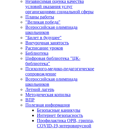
Независимая оценка качества
условий оказания услуг
организациями социальной сферы
Планы работы
"Великая победа"
Всероссийская олимпиада
школьников
"Билет в будущее"
Внеурочная занятость
Расписание уроков
Библиотека
Цифровая библиотека "ЦК-
библиотека"
Психолого-медико-педагогическое
сопровождение
Всероссийская олимпиада
школьников
Летний лагерь
Методическая копилка
ВПР
Полезная информация
Безопасные каникулы
Интернет безопасность
Профилактика ОРВ, гриппа,
COVID-19,энтеровирусной