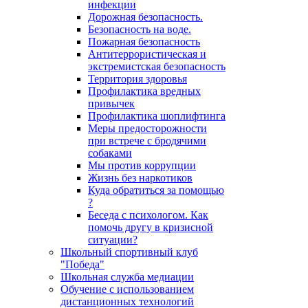
инфекции
Дорожная безопасность.
Безопасность на воде.
Пожарная безопасность
Антитеррористическая и
экстремистская безопасность
Территория здоровья
Профилактика вредных
привычек
Профилактика шоплифтинга
Меры предосторожности
при встрече с бродячими
собаками
Мы против коррупции
Жизнь без наркотиков
Куда обратиться за помощью
?
Беседа с психологом. Как
помочь другу в кризисной
ситуации?
Школьный спортивный клуб
"Победа"
Школьная служба медиации
Обучение с использованием
дистанционных технологий