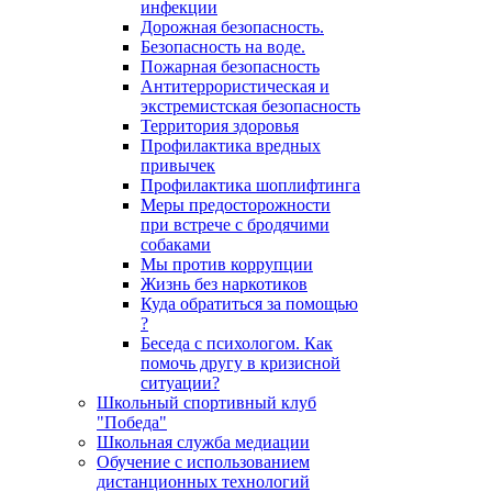
инфекции
Дорожная безопасность.
Безопасность на воде.
Пожарная безопасность
Антитеррористическая и
экстремистская безопасность
Территория здоровья
Профилактика вредных
привычек
Профилактика шоплифтинга
Меры предосторожности
при встрече с бродячими
собаками
Мы против коррупции
Жизнь без наркотиков
Куда обратиться за помощью
?
Беседа с психологом. Как
помочь другу в кризисной
ситуации?
Школьный спортивный клуб
"Победа"
Школьная служба медиации
Обучение с использованием
дистанционных технологий