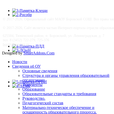
©
2017-
2026, Официальный сайт МАОУ Боровской СОШ. Все права защ
© 2017-
2026, Сайт является частью Интернет-портала отрасли образо
625504, Тюменский район, п. Боровский, ул. Ленинградская, д. 7
тел. 8 (3452) 722-279, 725-376
bor@obraz-tmr.ru
Designed by
SmartAddons.Com
Новости
Сведения об ОУ
Основные сведения
Структура и органы управления образовательной
организации
Документы
Образование
Образовательные стандарты и требования
Руководство.
Педагогический состав
Материально-техническое обеспечение и
оснащенность образовательного процесса.