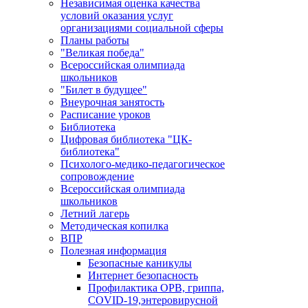
Независимая оценка качества
условий оказания услуг
организациями социальной сферы
Планы работы
"Великая победа"
Всероссийская олимпиада
школьников
"Билет в будущее"
Внеурочная занятость
Расписание уроков
Библиотека
Цифровая библиотека "ЦК-
библиотека"
Психолого-медико-педагогическое
сопровождение
Всероссийская олимпиада
школьников
Летний лагерь
Методическая копилка
ВПР
Полезная информация
Безопасные каникулы
Интернет безопасность
Профилактика ОРВ, гриппа,
COVID-19,энтеровирусной