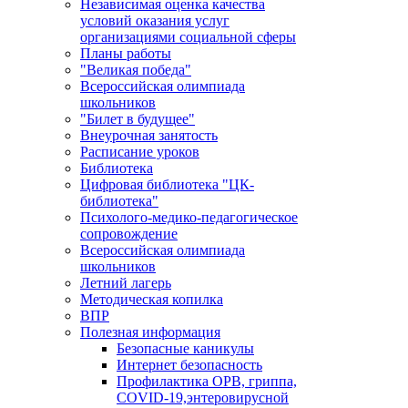
Независимая оценка качества
условий оказания услуг
организациями социальной сферы
Планы работы
"Великая победа"
Всероссийская олимпиада
школьников
"Билет в будущее"
Внеурочная занятость
Расписание уроков
Библиотека
Цифровая библиотека "ЦК-
библиотека"
Психолого-медико-педагогическое
сопровождение
Всероссийская олимпиада
школьников
Летний лагерь
Методическая копилка
ВПР
Полезная информация
Безопасные каникулы
Интернет безопасность
Профилактика ОРВ, гриппа,
COVID-19,энтеровирусной