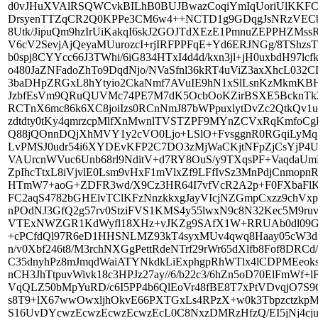
w0k3TbpzctzkpMlpk384+ac0JixIeD/xrSknppyY+pukqqSqaTHT3rik4lcjEZNjwjEcx2BMS16UvDYcwzEcwzEcwzEcwzEcL0C8NxzDMRzHfzQ/EI5jNj4cjuEYjucXpTzpFynRKZtTPqNxutsfP5r+UWpJ6sHUg2kzIN7kizP0F2Vc1288ep6xO70yfVX62vTX009kLMp4PbMh86qs0qyXs17LeivrL1kfZ32V9U02yX6ERkuh5bmchtw4iL/Oo9+oPppvDcdwDMdwDMdwDMdLNbLv4qnugXSfipAosoeoSLF8ghQTFaazMS2TyyCtwLQSUyumq+VmSDdCuhrrr4Y6NK3E1IrpRkLEBWKlfArSavkkpJvlY5A6EG4BuBJKTkK6lSSK1VDzJKTrobxa3CjfD+kW+RCkDVhix9SB5U0IN8sHIXVine2Y7sC0Beu0I9yB8E55N6S7EO6C8vWig8RC6oQe14su+RVIW+T9kF4pPy5uQD43QO8nId2KsAPTJvlNSJuxvAXobID6NO2CpxvFDVC+EdtuhFYvQurAkib5XUibQQ8bxR0g6UbokdZpkY9ASilsBAonxU3Q9n5ItyDsAH42QVsKN0P9TdjLZtEGFLag3rYgtS2oyS1A55i4FXnYihS2Ys2t2HYraOYEpLSODdqegHQrprSODXr5K6TN8mlIW+Q/QXolSGqHsXgf0g3Qyg40aWoDynbUgB1o0pIWaGuH+k+ITVD/FKT0aTOM4DFIN4MemlGHzaiNZujrbUhdCFMdNkPbVyDtgvLtKNd25Go76nw71H8fUheWt2BKpdghroc6O8QNmG7B1EYKIKV1diD/LqzjQpoutDEXUnYhZRfy6RK3Y8kOTFuwhI5FC8hC0w2Ybgb7aQENPA/pViyhFFpwdFpQwy2gDfqUjlEb9rITeD4E6ZWyXdwFFL4HKdXDLmy7C9vuEpuh5i6Ubhe1BPxBpjrVp4T+Uib90vAULFHhbE1GTMW+Yy2+wGEVsYp3c1hNMsQHORxBEsQPOBxJLOK3HI4iO/10NCRfVcjhaHJzRBmH9QZ1xO99vxIl6Ce+ymGBGONOcFgk6vg8DqtIZvwkDqtJXLyZwxFEF7+Yw5FkUvwKDkeRBX46GpIw8U8cjiZL420c1keJ8QeBsqBW0U8bJ73EYTXJTXoY4Qj6u1VJpzmsJllJxxGOhPLIackcVpP0pB6Eo6jeppVxGHQ1LQ1hDZTrprk4rCaWadUIR4OQyap0DjP9M5jpn8FM/wxm+mcw0z+Dmf4ZzPTPYKZ/BjP9M1hviJu2C+EYKnv2YxwG2bPvQFgL5bHZf+awmszOPoKwjvJm0XEY+Mn+HGEDlJssizisJvkWph8TpcPrm5AOqz+R6tDSymHQoaUG4TjKj2Uvh4EfixfhePpJacsLHFaTQgvTwySs/zWHaf03EE6k9XPSOAz1c9QIT6VjmrOWwzCmOXMRnoZjWsZh4IePnRnr38BhWr8B4TQ6pjmPcRjGNIfpLYvqJ+ctDoN+cp5BOIfSySUcpnT+QmFNkP41QfrXBMmlCZJLF1RfF1RfFzQuOt+4/IJIZDbJJ7NgJZVIPWkmDshXEjdphT8v6SJtWLIUMA/ANLVBuRNr5MKTEuKCKBErlG2D9l7SjpgDcgfU3gmpHWvqIVYC1gClDtIJJbVIvRX69fVTDdS7gHYH0JGArhtoOkkjwI0At8Ezj78fyc99PikAKN2PFRML8mADCm1QV4J+bdAPpdFIdvC6ywFrhlL6tAN4bPfLRPXgRDlc/fLThLqQSCngDfCEltpQE6EyMjpuLqmEvXTA00aUl2JNQLsT2nqwpANq2VFzEpT7xqMKeKLacWK7VtTtAmzvwBoO0gJ9Uk3bMZU4R766Epa3QwnVX5t/BANy0Ode4MIJLdtBC/UAtWAbidRwWaxQtwU16ZPLhlxSm7AjD1SKHShv0znZk7Lm/AH5KAXYhRJnQGsnSuj26zWTrEFdtvvlLYZeqI0E6DKq