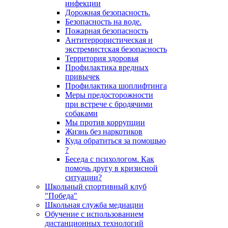
инфекции
Дорожная безопасность.
Безопасность на воде.
Пожарная безопасность
Антитеррористическая и
экстремистская безопасность
Территория здоровья
Профилактика вредных
привычек
Профилактика шоплифтинга
Меры предосторожности
при встрече с бродячими
собаками
Мы против коррупции
Жизнь без наркотиков
Куда обратиться за помощью
?
Беседа с психологом. Как
помочь другу в кризисной
ситуации?
Школьный спортивный клуб
"Победа"
Школьная служба медиации
Обучение с использованием
дистанционных технологий