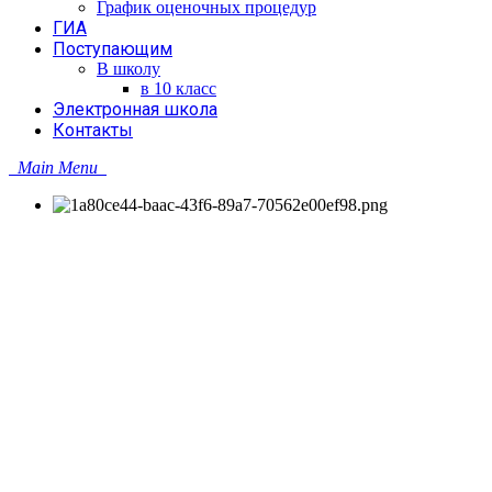
График оценочных процедур
ГИА
Поступающим
В школу
в 10 класс
Электронная школа
Контакты
Main Menu