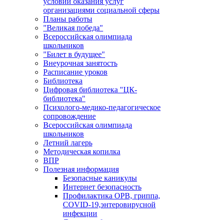
условий оказания услуг
организациями социальной сферы
Планы работы
"Великая победа"
Всероссийская олимпиада
школьников
"Билет в будущее"
Внеурочная занятость
Расписание уроков
Библиотека
Цифровая библиотека "ЦК-
библиотека"
Психолого-медико-педагогическое
сопровождение
Всероссийская олимпиада
школьников
Летний лагерь
Методическая копилка
ВПР
Полезная информация
Безопасные каникулы
Интернет безопасность
Профилактика ОРВ, гриппа,
COVID-19,энтеровирусной
инфекции