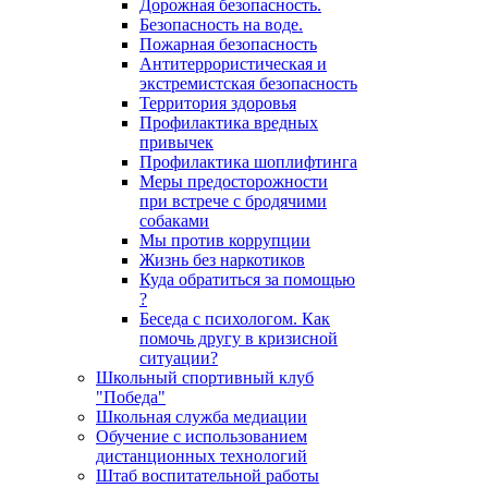
Дорожная безопасность.
Безопасность на воде.
Пожарная безопасность
Антитеррористическая и
экстремистская безопасность
Территория здоровья
Профилактика вредных
привычек
Профилактика шоплифтинга
Меры предосторожности
при встрече с бродячими
собаками
Мы против коррупции
Жизнь без наркотиков
Куда обратиться за помощью
?
Беседа с психологом. Как
помочь другу в кризисной
ситуации?
Школьный спортивный клуб
"Победа"
Школьная служба медиации
Обучение с использованием
дистанционных технологий
Штаб воспитательной работы